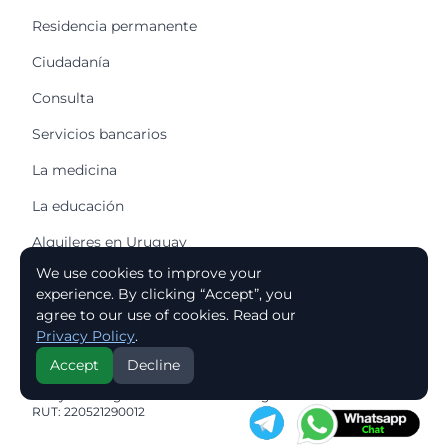
Residencia permanente
Ciudadanía
Consulta
Servicios bancarios
La medicina
La educación
Alquileres en Uruguay
We use cookies to improve your
Comprar una casa
experience. By clicking “Accept”, you
Comprar un piso
agree to our use of cookies. Read our
Privacy Policy
.
Accept
Decline
© 2026 Reluy - Relocation to Uruguay
Reluy® is a registered trademark. All rights reserved.
RUT: 220521290012