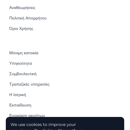
Αναθεωρήσεις
Πολιτική Απορρήτου
Όροι Χρήσης
Μόνιμη κατοικία
Υπηκοότητα
Συμβουλευτική
Τραπεζικές υπηρεσίες
Η Ιατρική
Εκπαίδευση
Ενοικίαση ακινήτων
We use cookies to improve your
Αγοράζοντας ένα σπίτι