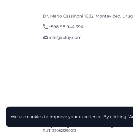
Dr. Mario Cassinoni 1682, Montevideo, Uru
+598 98 944 394
info@reluy.com
We use cookies to improve your experience. By clicking “A
© 2026 Reluy - Relocation to Uruguay
Reluy® is a registered trademark. All rights reserve
RUT: 220521290012