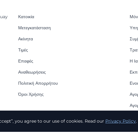
guay
Κατοικία
Μόνι
Μετεγκατάσταση
Υπη
Ακίνητα
Συμ
Τιμές
Τρα
Επαφές
Η Ια
Αναθεωρήσεις
Εκπ
Πολιτική Απορρήτου
Ενο
Όροι Χρήσης
Αγο
Αγο
ccept”, you agree to our use of cookies. Read our
Privacy Policy
.
d.