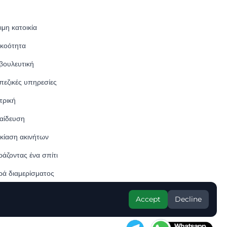
μη κατοικία
κοότητα
βουλευτική
πεζικές υπηρεσίες
τρική
αίδευση
ικίαση ακινήτων
ράζοντας ένα σπίτι
ρά διαμερίσματος
Accept
Decline