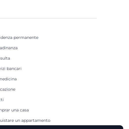
idenza permanente
tadinanza
sulta
vizi bancari
medicina
cazione
tti
prar una casa
uistare un appartamento