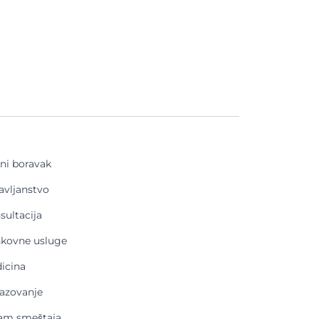
lni boravak
avljanstvo
sultacija
kovne usluge
icina
azovanje
am smeštaja