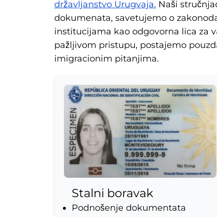
državljanstvo Urugvaja.
Naši stručnja
dokumenata, savetujemo o zakonodavs
institucijama kao odgovorna lica za 
pažljivom pristupu, postajemo pouzda
imigracionim pitanjima.
Stalni boravak
Podnošenje dokumentata