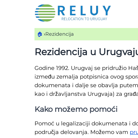
🏠
›
Rezidencija
Rezidencija u Urugvaj
Godine 1992. Urugvaj se pridružio Haš
između zemalja potpisnica ovog sporaz
dokumenata i dalje se obavlja putem k
kao i državljanstva Urugvaja) za gra
Kako možemo pomoći
Pomoć u legalizaciji dokumenata i do
područja delovanja. Možemo vam
pru