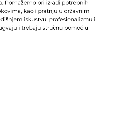
sa. Pomažemo pri izradi potrebnih
kovima, kao i pratnju u državnim
dišnjem iskustvu, profesionalizmu i
rugvaju i trebaju stručnu pomoć u