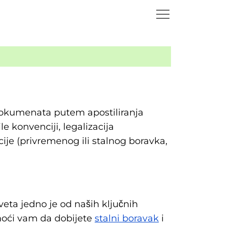
u dokumenata putem apostiliranja
 konvenciji, legalizacija
ije (privremenog ili stalnog boravka,
eta jedno je od naših ključnih
moći vam da dobijete
stalni boravak
i