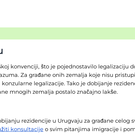
u
koj konvenciji, što je pojednostavilo legalizacij
uma. Za građane onih zemalja koje nisu pristupile
onzularne legalizacije. Tako je dobijanje rezidenc
đane mnogih zemalja postalo značajno lakše.
bijanju rezidencije u Urugvaju za građane celog sv
žiti konsultacije
o svim pitanjima imigracije i po