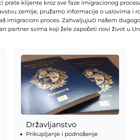
ci prate klijente kroz sve faze imigracionog proce
tvu zemlje, pružamo informacije o uslovima i ro
vaš imigracioni proces. Zahvaljujući našem dugogo
n partner svima koji žele započeti novi život u U
Državljanstvo
Prikupljanje i podnošenje