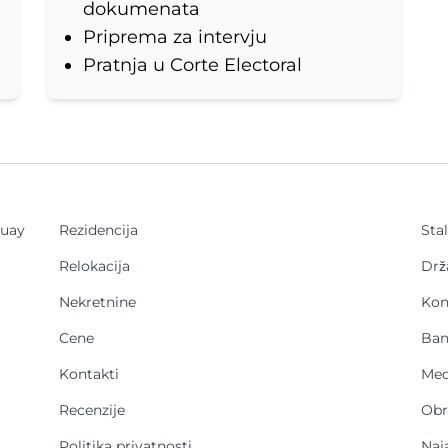
dokumenata
Priprema za intervju
Pratnja u Corte Electoral
guay
Rezidencija
Sta
Relokacija
Drž
Nekretnine
Kon
Cene
Ban
Kontakti
Med
Recenzije
Obr
Politika privatnosti
Naj