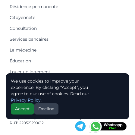
Résidence permanente
Citoyenneté
Consultation
Services bancaires
La médecine
Éducation
Louer un logement
We use cookies to improve your
Acheter une maison
experience. By clicking “Accept”, you
Acheter un appartement
agree to our use of cookies. Read our
Privacy Policy
.
Accept
Decline
© 2026 Reluy - Relocation to Uruguay
Reluy® is a registered trademark. All rights reserved.
RUT: 220521290012