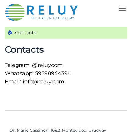
🏠
›
Contacts
Contacts
Telegram:
@reluycom
Whatsapp:
59898944394
Email:
info@reluy.com
Dr. Mario Cassinoni 1682, Montevideo, Uruguay