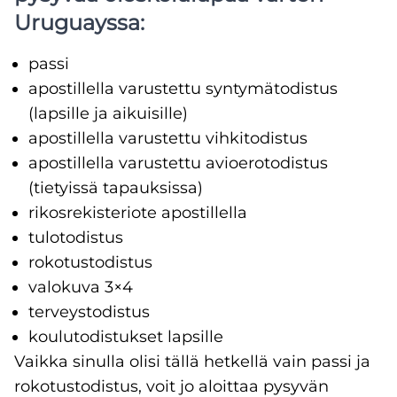
Uruguayssa:
passi
apostillella varustettu syntymätodistus
(lapsille ja aikuisille)
apostillella varustettu vihkitodistus
apostillella varustettu avioerotodistus
(tietyissä tapauksissa)
rikosrekisteriote apostillella
tulotodistus
rokotustodistus
valokuva 3×4
terveystodistus
koulutodistukset lapsille
Vaikka sinulla olisi tällä hetkellä vain passi ja
rokotustodistus, voit jo aloittaa pysyvän