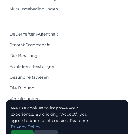
Nutzungsbedingungen
Dauerhafter Aufenthalt
Staatsbürgerschaft
Die Beratung
Bankdienstleistungen
Gesundheitswesen
Die Bildung
Vermietungen
We use cookies to improve your
Ein Haus kaufen
experience. By clicking “Accept”, you
Kauf einer Wohnung
agree to our use of cookies. Read our
Privacy Policy
.