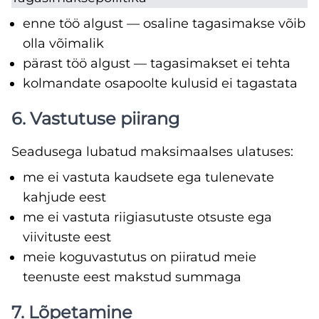
enne töö algust — osaline tagasimakse võib
olla võimalik
pärast töö algust — tagasimakset ei tehta
kolmandate osapoolte kulusid ei tagastata
6. Vastutuse piirang
Seadusega lubatud maksimaalses ulatuses:
me ei vastuta kaudsete ega tulenevate
kahjude eest
me ei vastuta riigiasutuste otsuste ega
viivituste eest
meie koguvastutus on piiratud meie
teenuste eest makstud summaga
7. Lõpetamine