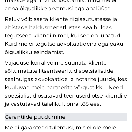
maksu- ega finantsnõustamist ning me ei
anna õiguslikke arvamusi ega analüüse.
Reluy võib saata kliente riigiasutustesse ja
abistada haldusmenetlustes, sealhulgas
tegutseda kliendi nimel, kui see on lubatud.
Kuid me ei tegutse advokaatidena ega paku
õiguslikku esindamist.
Vajaduse korral võime suunata kliente
sõltumatute litsentseeritud spetsialistide,
sealhulgas advokaatide ja notarite juurde, kes
kuuluvad meie partnerite võrgustikku. Need
spetsialistid osutavad teenuseid otse kliendile
ja vastutavad täielikult oma töö eest.
Garantiide puudumine
Me ei garanteeri tulemusi, mis ei ole meie